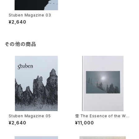
Stuben Magazine 03
¥2,640
その他の商品
Stuben Magazine 05
雪 The Essence of the Win
ter Forest 森／coverB
¥2,640
¥11,000