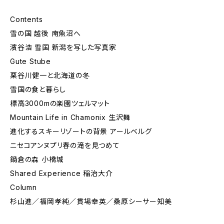
Contents
雪の国 越後 南魚沼へ
濱谷浩 雪国 新潟を写した写真家
Gute Stube
栗谷川健一と北海道の冬
雪国の食と暮らし
標高3000mの楽園ツェルマット
Mountain Life in Chamonix 生沢舞
進化するスキーリゾートの背景 アールベルグ
ニセコアンヌプリ春の滝を見つめて
鍋倉の森 小橋城
Shared Experience 稲治大介
Column
杉山進／福岡孝純／貫場幸英／桑原シーサー知美