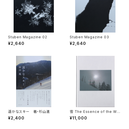
Stuben Magazine 02
Stuben Magazine 03
¥2,640
¥2,640
遥かなスキー 著・杉山進
雪 The Essence of the Win
ter Forest 森／coverB
¥2,400
¥11,000