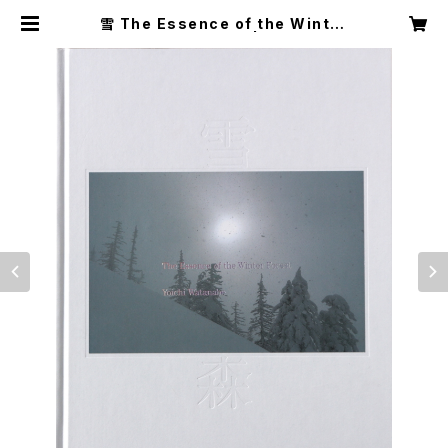
雪 The Essence of the Winter
Forest 森／coverB | upas book
s