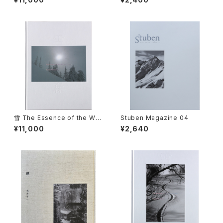
雪 The Essence of the Win
Stuben Magazine 04
ter Forest 森／coverB
¥11,000
¥2,640