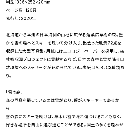
判型：336×252×20mm
ページ数：120頁
発行年：2020年
北海道から本州の日本海側の山地に広がる落葉広葉樹の森。豊
かな雪の森へとスキーを履いて分け入り、出会った風景72点を
収録した大型写真集。用紙にはエコロジーペーパーを採用し、森
林吸収源プロジェクトに貢献するなど、日本の森林と雪が降る自
然環境へのメッセージが込められている。表紙はA、B、C3種類あ
り。
「雪の森」
森の写真を撮っているのは雪があり、僕がスキーヤーであるか
ら。
雪の森にスキーを履けば、草木は雪で隠れ傷つけることもなく、
好きな場所を自由に選び進むことができる。国土の多くを森林が