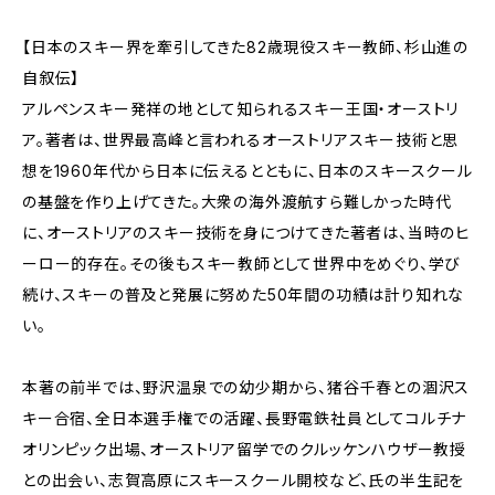
【日本のスキー界を牽引してきた82歳現役スキー教師、杉山進の
自叙伝】
アルペンスキー発祥の地として知られるスキー王国・オーストリ
ア。著者は、世界最高峰と言われるオーストリアスキー技術と思
想を1960年代から日本に伝えるとともに、日本のスキースクール
の基盤を作り上げてきた。大衆の海外渡航すら難しかった時代
に、オーストリアのスキー技術を身につけてきた著者は、当時のヒ
ーロー的存在。その後もスキー教師として世界中をめぐり、学び
続け、スキーの普及と発展に努めた50年間の功績は計り知れな
い。
本著の前半では、野沢温泉での幼少期から、猪谷千春との涸沢ス
キー合宿、全日本選手権での活躍、長野電鉄社員としてコルチナ
オリンピック出場、オーストリア留学でのクルッケンハウザー教授
との出会い、志賀高原にスキースクール開校など、氏の半生記を