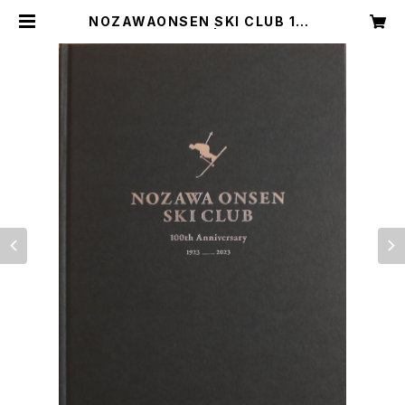
NOZAWAONSEN SKI CLUB 100
th Anniversary | upas books