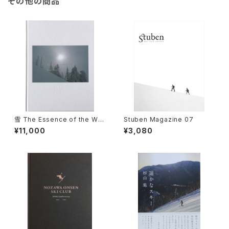
その他の商品
雪 The Essence of the Win
Stuben Magazine 07
ter Forest 森／coverB
¥11,000
¥3,080