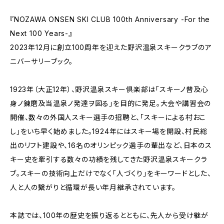
『NOZAWA ONSEN SKI CLUB 100th Anniversary -For the
Next 100 Years-』
2023年12月に創立100周年を迎えた野沢温泉スキークラブのア
ニバーサリーブック。
1923年（大正12年）、野沢温泉スキー倶楽部は「スキーノ普及心
身ノ錬磨及当温泉ノ発達ヲ図る」を目的に発足。大会や講習会の
開催、数々の外国人スキー選手の招聘と、「スキーによる村おこ
し」をいち早く始めました。1924年にはスキー場を開設、村民総
出のリフト建設や、16名のオリンピック選手の輩出など、日本のス
キー史を牽引する数々の功績を残してきた野沢温泉スキークラ
ブ。スキーの技術向上だけでなく「人づくり」をキーワードとした、
人と人の繋がりと循環が長い年月継承されています。
本誌では、100年の歴史を振り返るとともに、先人から受け継が